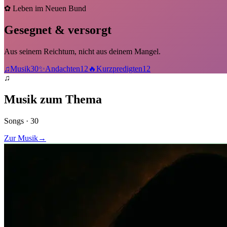
✿
Leben im Neuen Bund
Gesegnet & versorgt
Aus seinem Reichtum, nicht aus deinem Mangel.
♫
Musik
30
✨
Andachten
12
🔥
Kurzpredigten
12
♫
Musik zum Thema
Songs ·
30
Zur Musik
→