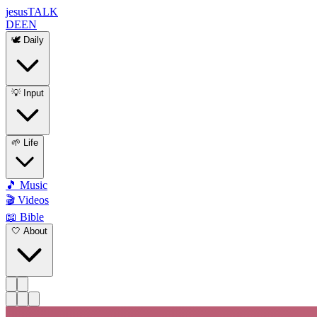
jesus
TALK
DE
EN
🕊️ Daily
💡 Input
🌱 Life
🎵 Music
🎬 Videos
📖 Bible
🤍 About