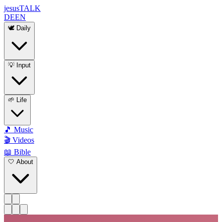
jesus
TALK
DE
EN
🕊️ Daily
💡 Input
🌱 Life
🎵 Music
🎬 Videos
📖 Bible
🤍 About