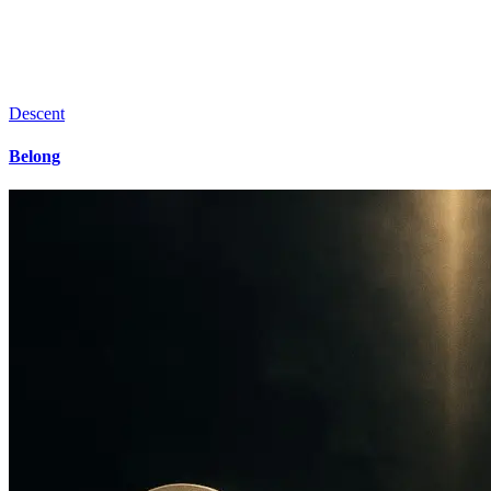
Descent
Belong