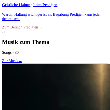
Geistliche Haltung beim Predigen
Warum Haltung wichtiger ist als Begabung Predigen kann jeder –
theoretisch.
Zum Bereich
Predigten
→
♫
Musik zum Thema
Songs ·
30
Zur Musik
→