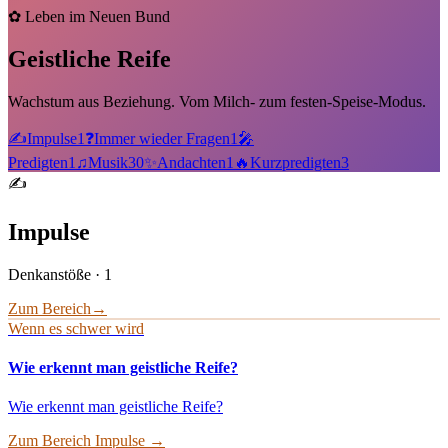
✿
Leben im Neuen Bund
Geistliche Reife
Wachstum aus Beziehung. Vom Milch- zum festen-Speise-Modus.
✍️
Impulse
1
❓
Immer wieder Fragen
1
🎤
Predigten
1
♫
Musik
30
✨
Andachten
1
🔥
Kurzpredigten
3
✍️
Impulse
Denkanstöße
·
1
Zum Bereich
→
Wenn es schwer wird
Wie erkennt man geistliche Reife?
Wie erkennt man geistliche Reife?
Zum Bereich
Impulse
→