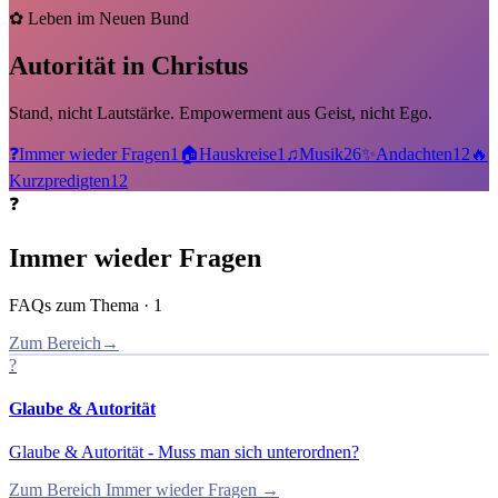
✿
Leben im Neuen Bund
Autorität in Christus
Stand, nicht Lautstärke. Empowerment aus Geist, nicht Ego.
❓
Immer wieder Fragen
1
🏠
Hauskreise
1
♫
Musik
26
✨
Andachten
12
🔥
Kurzpredigten
12
❓
Immer wieder Fragen
FAQs zum Thema
·
1
Zum Bereich
→
?
Glaube & Autorität
Glaube & Autorität - Muss man sich unterordnen?
Zum Bereich
Immer wieder Fragen
→