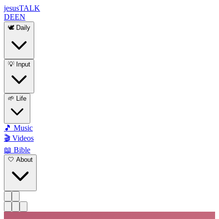
jesus
TALK
DE
EN
🕊️ Daily
💡 Input
🌱 Life
🎵 Music
🎬 Videos
📖 Bible
🤍 About