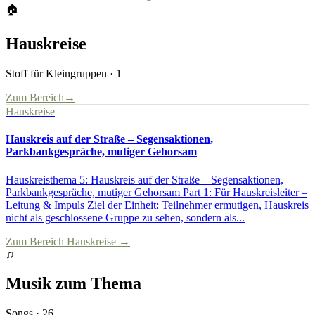
🏠
Hauskreise
Stoff für Kleingruppen
·
1
Zum Bereich
→
Hauskreise
Hauskreis auf der Straße – Segensaktionen,
Parkbankgespräche, mutiger Gehorsam
Hauskreisthema 5: Hauskreis auf der Straße – Segensaktionen,
Parkbankgespräche, mutiger Gehorsam Part 1: Für Hauskreisleiter –
Leitung & Impuls Ziel der Einheit: Teilnehmer ermutigen, Hauskreis
nicht als geschlossene Gruppe zu sehen, sondern als...
Zum Bereich
Hauskreise
→
♫
Musik zum Thema
Songs ·
26