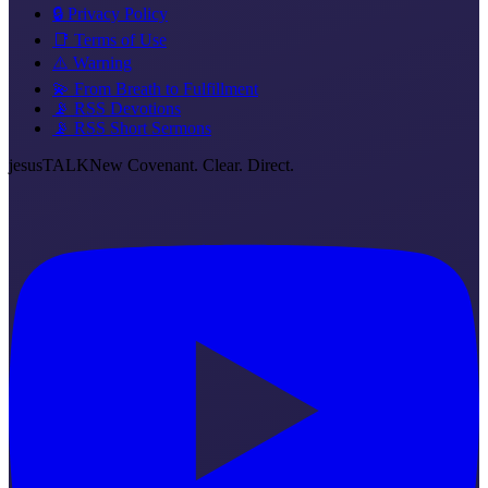
🔒 Privacy Policy
📑 Terms of Use
⚠️ Warning
💫 From Breath to Fulfillment
📡 RSS Devotions
📡 RSS Short Sermons
jesus
TALK
New Covenant. Clear. Direct.