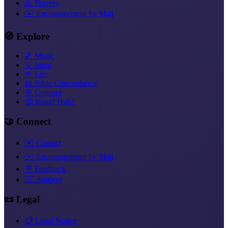
🙏 Prayers
✉️ Encouragement by Mail
🧭 Explore
🎵 Music
💡 Input
🌱 Life
📖 Bible Concordance
🎯 Concept
🤔 Jesus? Huh?
🤝 Connect
✉️ Contact
✉️ Encouragement by Mail
💬 Feedback
❤️‍🔥 Support
📜 Legal
📋 Legal Notice