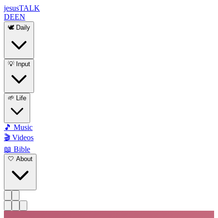
jesus
TALK
DE
EN
🕊️ Daily
💡 Input
🌱 Life
🎵 Music
🎬 Videos
📖 Bible
🤍 About