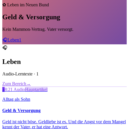
✿
Leben im Neuen Bund
Geld & Versorgung
Kein Mammon-Vertrag. Vater versorgt.
🎧
Leben
1
🎧
Leben
Audio-Lerntexte
·
1
Zum Bereich
→
♪
8:21 Audio
Hauptartikel
Alltag als Sohn
Geld & Versorgung
Geld ist nicht böse. Geldliebe ist es. Und die Angst vor dem Mangel
kennt der Vater, er hat eine Antwort.