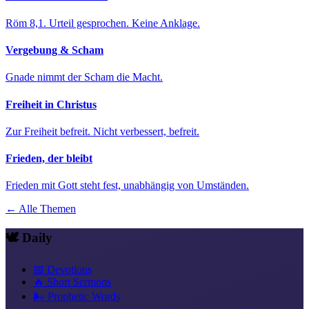
Röm 8,1. Urteil gesprochen. Keine Anklage.
Vergebung & Scham
Gnade nimmt der Scham die Macht.
Freiheit in Christus
Zur Freiheit befreit. Nicht verbessert, befreit.
Frieden, der bleibt
Frieden mit Gott steht fest, unabhängig von Umständen.
← Alle Themen
🕊️ Daily
📅 Devotions
🔥 Short Sermons
🌬️ Prophetic Words