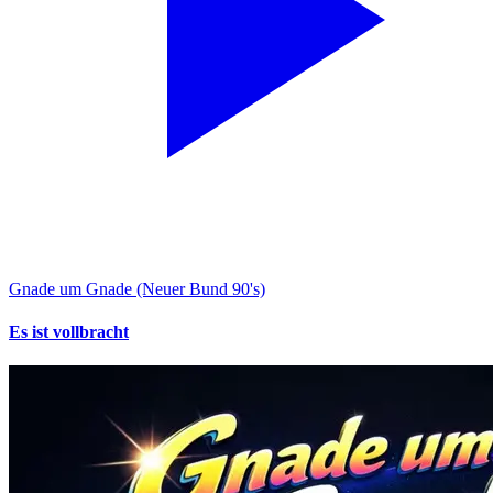
Gnade um Gnade (Neuer Bund 90's)
Es ist vollbracht