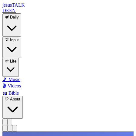
jesus
TALK
DE
EN
🕊️ Daily
💡 Input
🌱 Life
🎵 Music
🎬 Videos
📖 Bible
🤍 About