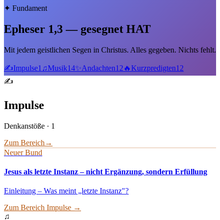
✦
Fundament
Epheser 1,3 — gesegnet HAT
Mit jedem geistlichen Segen in Christus. Alles gegeben. Nichts fehlt.
✍️
Impulse
1
♫
Musik
14
✨
Andachten
12
🔥
Kurzpredigten
12
✍️
Impulse
Denkanstöße
·
1
Zum Bereich
→
Neuer Bund
Jesus als letzte Instanz – nicht Ergänzung, sondern Erfüllung
Einleitung – Was meint „letzte Instanz"?
Zum Bereich
Impulse
→
♫